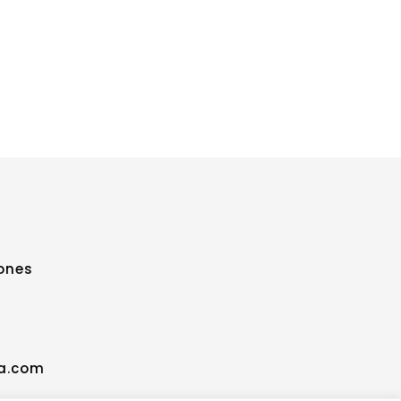
ones
6
ra.com