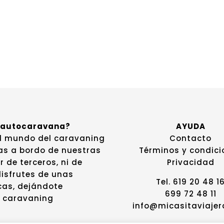
n autocaravana?
AYUDA
l mundo del caravaning
Contacto
ias a bordo de nuestras
Términos y condici
de terceros, ni de
Privacidad
isfrutes de unas
Tel. 619 20 48 1
cas, dejándote
699 72 48 11
l caravaning
info@micasitaviaje