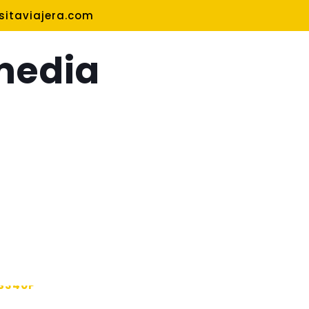
itaviajera.com
media